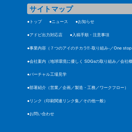
サイトマップ
●トップ
●ニュース
●お知らせ
●アドビ出力対応店
●入稿手順・注意事項
●事業内容
（
７つのアイのチカラ!! -取り組み-
／
One sto
●会社案内
（
地球環境に優しく SDGsの取り組み
／
会社
●バーチャル工場見学
●部署紹介
（
営業
／
企画
／
製造・工務
／
ワークフロー
）
●リンク
（
印刷関連リンク集
／
その他一般
）
●お問い合わせ