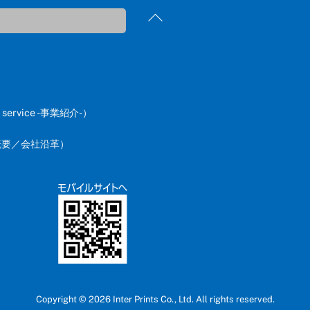
Back
To
Top
p service -事業紹介-
）
概要
／
会社沿革
）
Copyright ©
2026 Inter Prints Co., Ltd. All rights reserved.