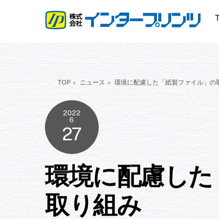
Skip
to
content
TOP
»
ニュース
»
環境に配慮した「紙製ファイル」の
2022
6
27
環境に配慮した
取り組み