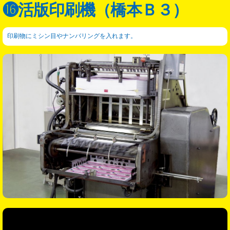
⓰活版印刷機（橋本Ｂ３）
Skip
to
content
印刷物にミシン目やナンバリングを入れます。