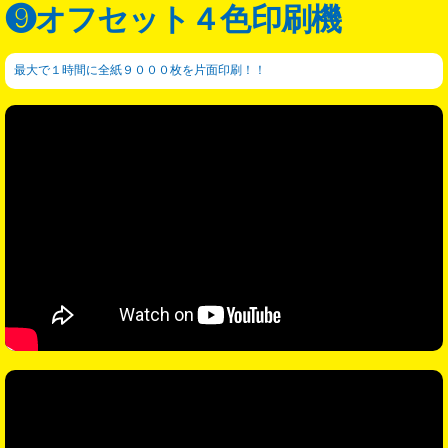
❾オフセット４色印刷機
Skip
to
content
最大で１時間に全紙９０００枚を片面印刷！！